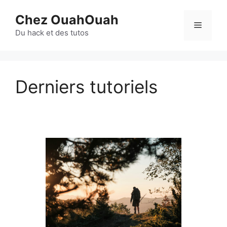
Aller
Chez OuahOuah
au
Menu
contenu
Du hack et des tutos
Derniers tutoriels