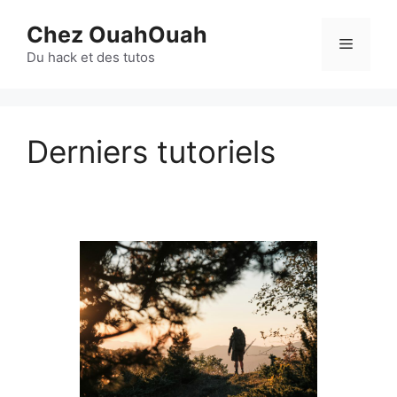
Aller
Chez OuahOuah
au
Menu
contenu
Du hack et des tutos
Derniers tutoriels