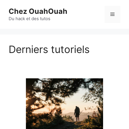
Aller
Chez OuahOuah
au
Menu
contenu
Du hack et des tutos
Derniers tutoriels