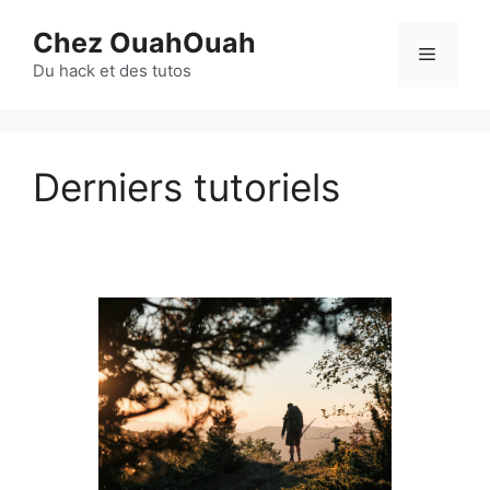
Aller
Chez OuahOuah
au
Menu
contenu
Du hack et des tutos
Derniers tutoriels